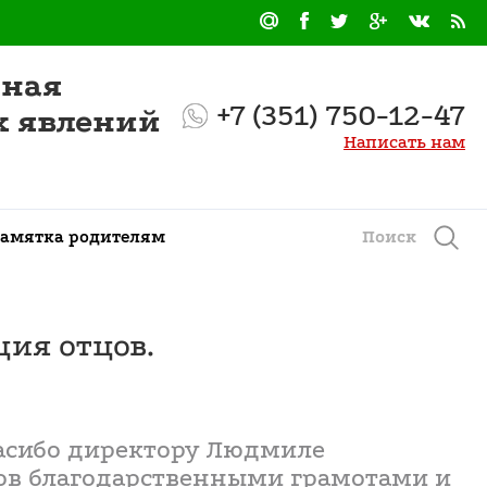
нная
+7 (351) 750-12-47
х явлений
Написать нам
амятка родителям
Поиск
ция отцов.
пасибо директору Людмиле
ов благодарственными грамотами и