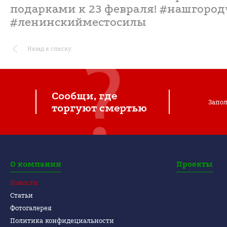
подарками к 23 февраля! #нашгоро
#ленинскийместосилы
Назад к списку
Сообщи, где
Запол
торгуют смертью
О компании
Проекты
Новости
Статьи
Фотогалерея
Политика конфидециальности