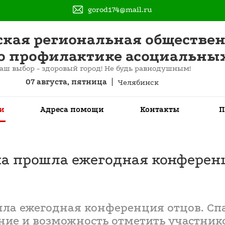
gorod174@mail.ru
ская региональная обществе
о профилактике асоциальны
аш выбор - здоровый город! Не будь равнодушным!
07 августа, пятница
Челябинск
и
Адреса помощи
Контакты
П
на прошла ежегодная конферен
шла ежегодная конференция отцов. С
ние и возможность отметить участник