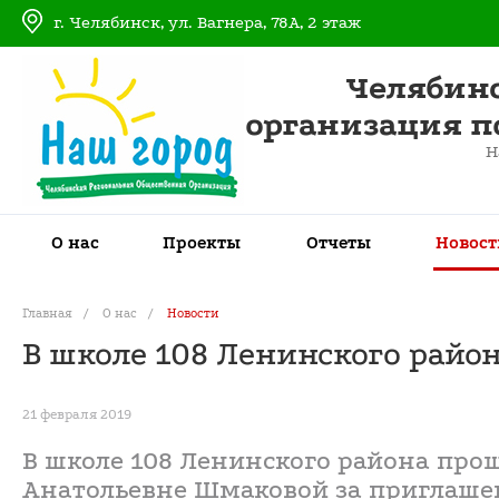
г. Челябинск, ул. Вагнера, 78А, 2 этаж
Челябин
организация п
Н
О нас
Проекты
Отчеты
Новост
Главная
/
О нас
/
Новости
В школе 108 Ленинского райо
21 февраля 2019
В школе 108 Ленинского района про
Анатольевне Шмаковой за приглаше