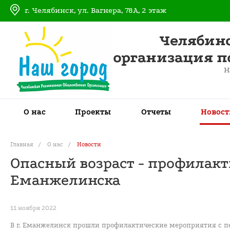
г. Челябинск, ул. Вагнера, 78А, 2 этаж
Челябин
организация п
Н
О нас
Проекты
Отчеты
Новост
Главная
/
О нас
/
Новости
Опасный возраст - профилакт
Еманжелинска
11 ноября 2022
В г. Еманжелинск прошли профилактические мероприятия с пе