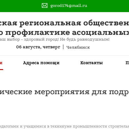
gorod174@mail.ru
ская региональная обществе
о профилактике асоциальны
аш выбор - здоровый город! Не будь равнодушным!
06 августа, четверг
Челябинск
и
Адреса помощи
Контакты
П
ические мероприятия для подро
дагогами и учащимися в техникуме промышленности строительны