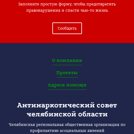
Заполните простую форму, чтобы предотвратить
при поддержке
наркомании для
правонарушения и спасти чью-то жизнь
Министерства
педагогов из десяти
социальных
школ, а также
отношений
мастер-класс
Сообщить
Челябинской
«Честный разговор»
области и
с подростками
регионального
рискованного
отделения
поведения. Очень
Российского
много вопросов
детского фонда.
было по теме от
О компании
педагогов, в том
числе и по
Проекты
проведению
дальнейшей
Адреса помощи
совместной
профилактической
работы в школах. Ну
Антинаркотический совет
а мы едем дальше,
челябинской области
завтра
мероприятия в
Челябинская региональная общественная организация по
Челябинске!
профилактике асоциальных явлений